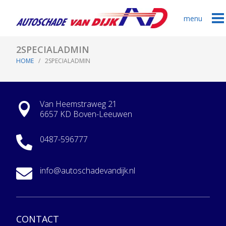
menu
2SPECIALADMIN
HOME
/ 2SPECIALADMIN
Van Heemstraweg 21

6657 KD Boven-Leeuwen
0487-596777

info@autoschadevandijk.nl

CONTACT