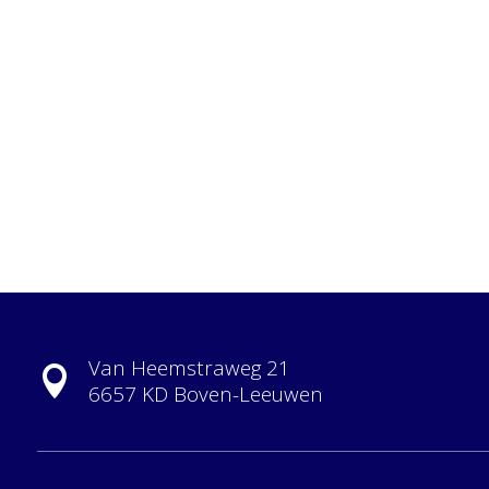
Van Heemstraweg 21

6657 KD Boven-Leeuwen