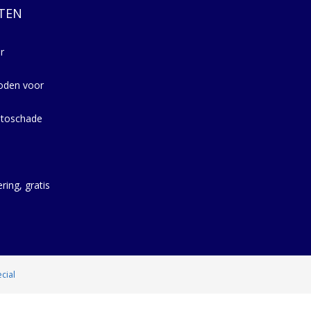
TEN
r
oden voor
utoschade
ring, gratis
cial