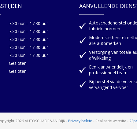
STIJDEN
AANVULLENDE DIENS
Autoschadeherstel onde
7:30 uur – 17:30 uur
fabrieksnormen
7:30 uur – 17:30 uur
Modernste herstelmeth
7:30 uur – 17:30 uur
alle automerken
7:30 uur – 17:30 uur
Verzorging van totale a
7:30 uur – 17:30 uur
afwikkeling
Gesloten
Een klantvriendelijk en
Gesloten
professioneel team
Bij herstel via de verzeke
vervangend vervoer
opyright 2026 AUTOSCHADE VAN DIJK
-
Privacy beleid
- Realisatie website -
2Spe