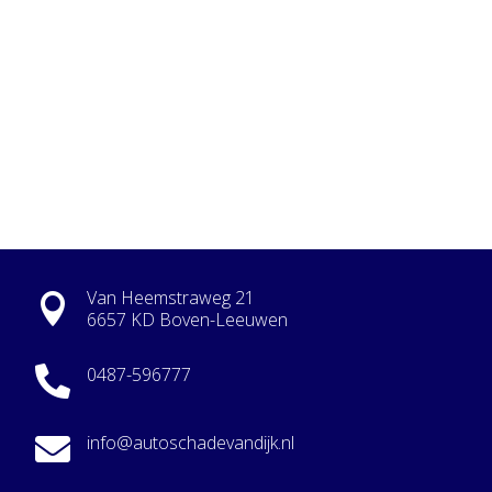
Van Heemstraweg 21

6657 KD Boven-Leeuwen
0487-596777

info@autoschadevandijk.nl
